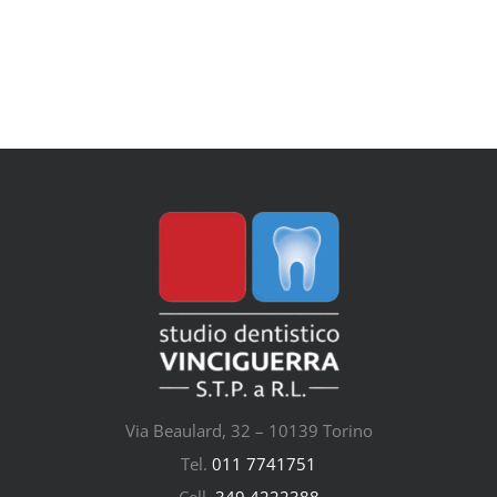
Via Beaulard, 32 – 10139 Torino
Tel.
011 7741751
Cell.
349 4222388