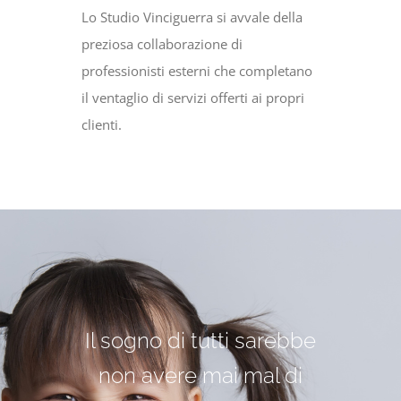
Lo Studio Vinciguerra si avvale della
preziosa collaborazione di
professionisti esterni che completano
il ventaglio di servizi offerti ai propri
clienti.
Il sogno di tutti sarebbe
Nell’opinione comune
Chi effettua
regolarmente visite di
ci si reca dal dentista
non avere mai mal di