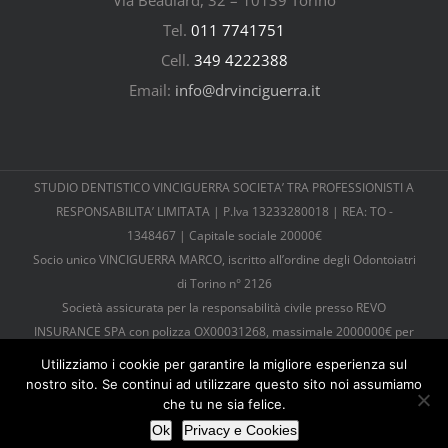
Tel.
011 7741751
Cell.
349 4222388
Email:
info@drvinciguerra.it
STUDIO DENTISTICO VINCIGUERRA SOCIETA’ TRA PROFESSIONISTI A
RESPONSABILITA’ LIMITATA | P.Iva 13233280018 | REA: TO -
1348467 | Capitale sociale 20000€
Socio unico VINCIGUERRA MARCO, iscritto all’ordine degli Odontoiatri
di Torino n° 2126
Società assicurata per la responsabilità civile presso REVO
INSURANCE SPA con polizza OX00031268, massimale 2000000€ per
sinistro, 6000000€ per anno
Utilizziamo i cookie per garantire la migliore esperienza sul
Tutti diritti riservati |
Cookies e Privacy
| © Copyright 2026 |
nostro sito. Se continui ad utilizzare questo sito noi assumiamo
Powered by
TosoLab
che tu ne sia felice.
Ok
Privacy e Cookies