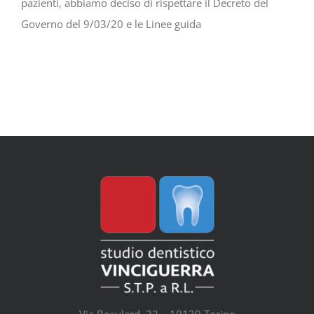
pazienti, abbiamo deciso di rispettare il Decreto del
Governo del 9/03/20 e le Linee guida
Via Beaulard, 32 – 10139 Torino