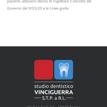
pazienti, abbiamo deciso di rispettare il Decreto del
Governo del 9/03/20 e le Linee guida
Via Beaulard, 32 – 10139 Torino