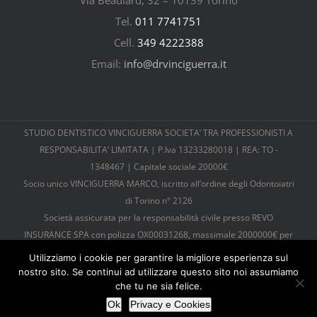
Tel.
011 7741751
Cell.
349 4222388
Email:
info@drvinciguerra.it
STUDIO DENTISTICO VINCIGUERRA SOCIETA’ TRA PROFESSIONISTI A
RESPONSABILITA’ LIMITATA | P.Iva 13233280018 | REA: TO -
1348467 | Capitale sociale 20000€
Socio unico VINCIGUERRA MARCO, iscritto all’ordine degli Odontoiatri
di Torino n° 2126
Società assicurata per la responsabilità civile presso REVO
INSURANCE SPA con polizza OX00031268, massimale 2000000€ per
sinistro, 6000000€ per anno
Utilizziamo i cookie per garantire la migliore esperienza sul
Tutti diritti riservati |
Cookies e Privacy
| © Copyright 2026 |
nostro sito. Se continui ad utilizzare questo sito noi assumiamo
Powered by
TosoLab
che tu ne sia felice.
Ok
Privacy e Cookies