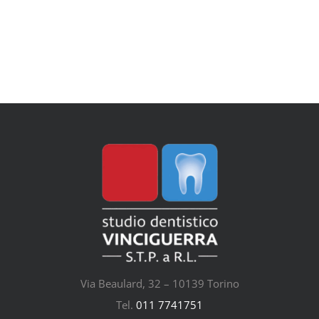
Via Beaulard, 32 – 10139 Torino
Tel.
011 7741751