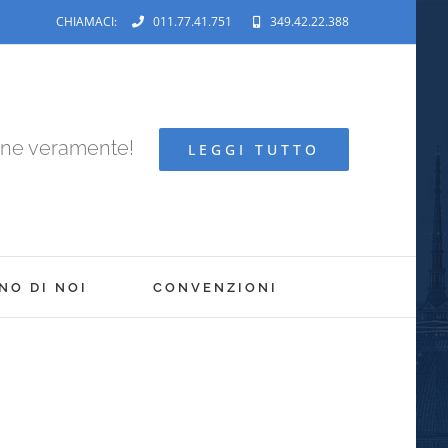
CHIAMACI:
011.77.41.751
349.42.22.388
ene veramente!
LEGGI TUTTO
NO DI NOI
CONVENZIONI