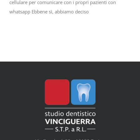
cellulare per comunicare con i propri pazienti con
whatsapp Ebbene sì, abbiamo deciso