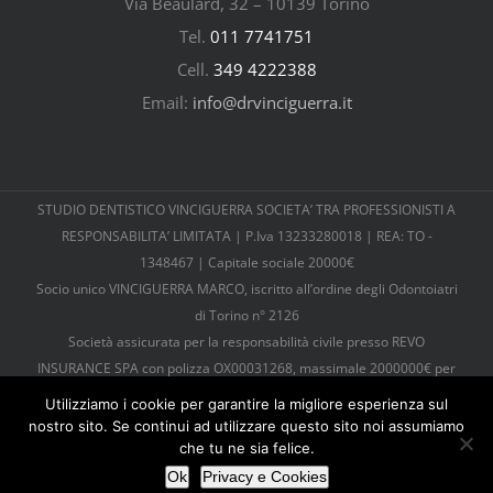
Via Beaulard, 32 – 10139 Torino
Tel.
011 7741751
Cell.
349 4222388
Email:
info@drvinciguerra.it
STUDIO DENTISTICO VINCIGUERRA SOCIETA’ TRA PROFESSIONISTI A
RESPONSABILITA’ LIMITATA | P.Iva 13233280018 | REA: TO -
1348467 | Capitale sociale 20000€
Socio unico VINCIGUERRA MARCO, iscritto all’ordine degli Odontoiatri
di Torino n° 2126
Società assicurata per la responsabilità civile presso REVO
INSURANCE SPA con polizza OX00031268, massimale 2000000€ per
sinistro, 6000000€ per anno
Utilizziamo i cookie per garantire la migliore esperienza sul
Tutti diritti riservati |
Cookies e Privacy
| © Copyright 2026 |
nostro sito. Se continui ad utilizzare questo sito noi assumiamo
Powered by
TosoLab
che tu ne sia felice.
Ok
Privacy e Cookies