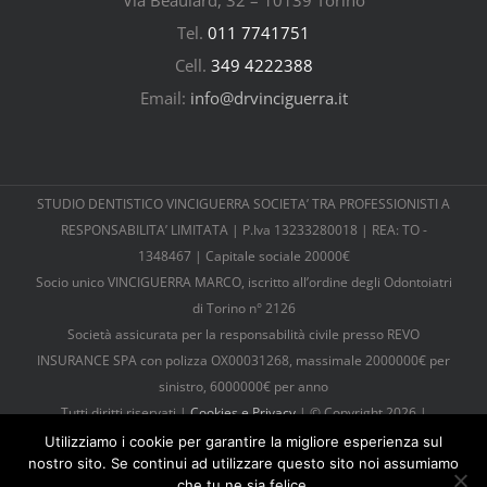
Tel.
011 7741751
Cell.
349 4222388
Email:
info@drvinciguerra.it
STUDIO DENTISTICO VINCIGUERRA SOCIETA’ TRA PROFESSIONISTI A
RESPONSABILITA’ LIMITATA | P.Iva 13233280018 | REA: TO -
1348467 | Capitale sociale 20000€
Socio unico VINCIGUERRA MARCO, iscritto all’ordine degli Odontoiatri
di Torino n° 2126
Società assicurata per la responsabilità civile presso REVO
INSURANCE SPA con polizza OX00031268, massimale 2000000€ per
sinistro, 6000000€ per anno
Tutti diritti riservati |
Cookies e Privacy
| © Copyright 2026 |
Powered by
TosoLab
Utilizziamo i cookie per garantire la migliore esperienza sul
nostro sito. Se continui ad utilizzare questo sito noi assumiamo
che tu ne sia felice.