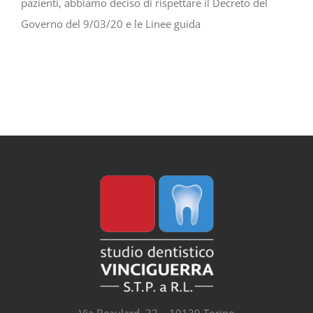
pazienti, abbiamo deciso di rispettare il Decreto del
Governo del 9/03/20 e le Linee guida
Via Beaulard, 32 – 10139 Torino