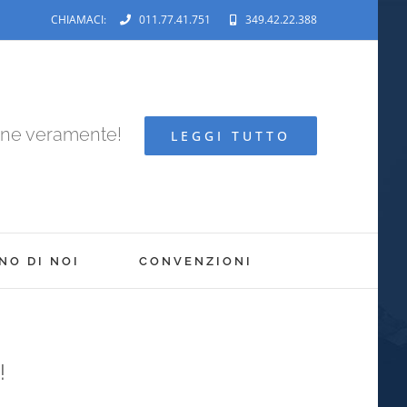
CHIAMACI:
011.77.41.751
349.42.22.388
ene veramente!
LEGGI TUTTO
NO DI NOI
CONVENZIONI
!