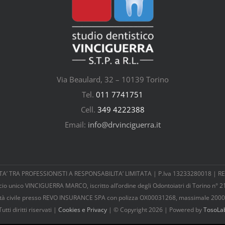
Via Beaulard, 32 – 10139 Torino
Tel.
011 7741751
Cell.
349 4222388
Email:
info@drvinciguerra.it
 TRA PROFESSIONISTI A RESPONSABILITA’ LIMITATA | P.Iva 13233280018 | REA:
cio unico VINCIGUERRA MARCO, iscritto all’ordine degli Odontoiatri di Torino n° 2
ilità civile presso REVO INSURANCE SPA con polizza OX00031268, massimale 2000
Tutti diritti riservati |
Cookies e Privacy
| © Copyright 2026 | Powered by
TosoLa