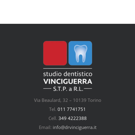
Via Beaulard, 32 – 10139 Torino
Tel.
011 7741751
Cell.
349 4222388
Email:
info@drvinciguerra.it