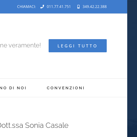
CHIAMACI:
011.77.41.751
349.42.22.388
ene veramente!
LEGGI TUTTO
NO DI NOI
CONVENZIONI
Dott.ssa Sonia Casale