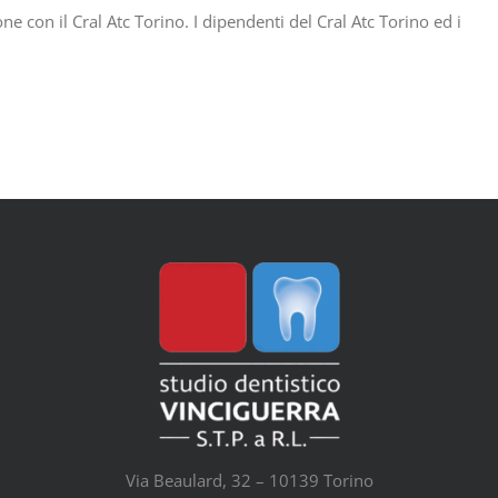
e con il Cral Atc Torino. I dipendenti del Cral Atc Torino ed i
Via Beaulard, 32 – 10139 Torino