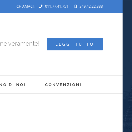
CHIAMACI:
011.77.41.751
349.42.22.388
ene veramente!
LEGGI TUTTO
NO DI NOI
CONVENZIONI