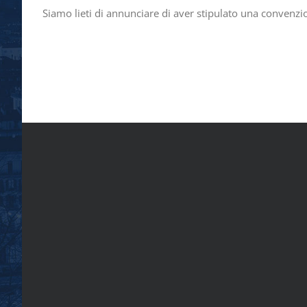
Siamo lieti di annunciare di aver stipulato una convenzion