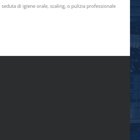
uta di igiene orale, scaling, o pulizia professionale