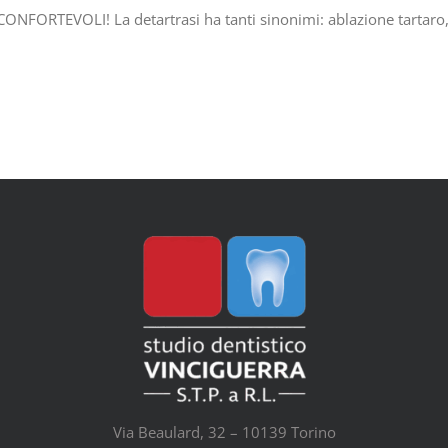
RTEVOLI! La detartrasi ha tanti sinonimi: ablazione tartaro, sed
Via Beaulard, 32 – 10139 Torino