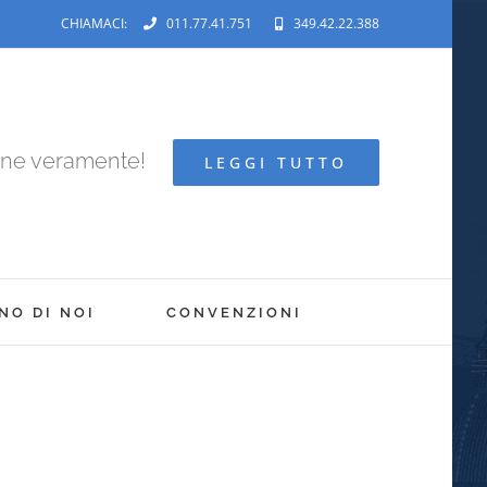
CHIAMACI:
011.77.41.751
349.42.22.388
ene veramente!
LEGGI TUTTO
NO DI NOI
CONVENZIONI