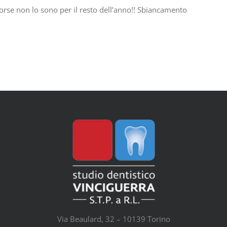
forse non lo sono per il resto dell’anno!! Sbiancamento
Via Beaulard, 32 – 10139 Torino