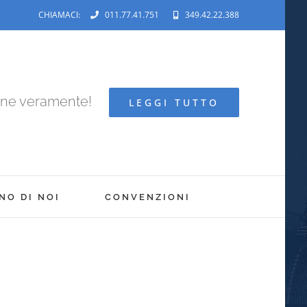
CHIAMACI:
011.77.41.751
349.42.22.388
ene veramente!
LEGGI TUTTO
NO DI NOI
CONVENZIONI