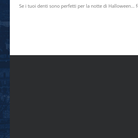
Se i tuoi denti sono perfetti per la notte di Halloween… 