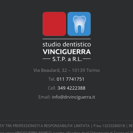
Via Beaulard, 32 – 10139 Torino
Tel.
011 7741751
Cell.
349 4222388
Email:
info@drvinciguerra.it
 TRA PROFESSIONISTI A RESPONSABILITA’ LIMITATA | P.Iva 13233280018 | REA:
cio unico VINCIGUERRA MARCO, iscritto all’ordine degli Odontoiatri di Torino n° 2