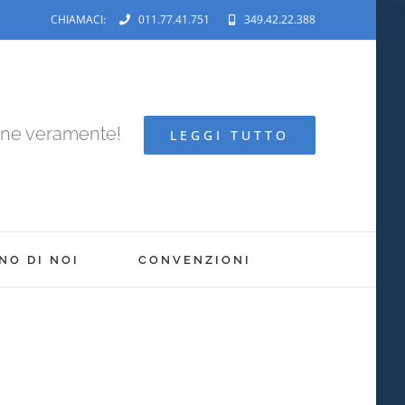
CHIAMACI:
011.77.41.751
349.42.22.388
ene veramente!
LEGGI TUTTO
NO DI NOI
CONVENZIONI