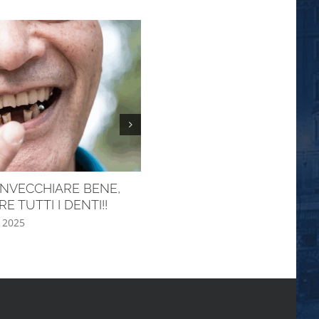
INVECCHIARE BENE,
E tu come deglutisci?
RE TUTTI I DENTI!!
Maggio 7th, 2025
 2025