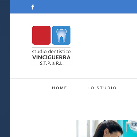
Salta
Facebook
al
contenuto
HOME
LO STUDIO
Ingrandisci
immagine