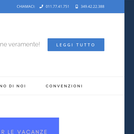
CHIAMACI:
011.77.41.751
349.42.22.388
ene veramente!
LEGGI TUTTO
NO DI NOI
CONVENZIONI