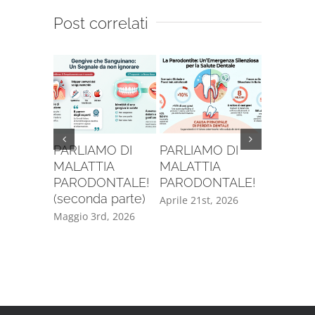
Post correlati
PARLIAMO DI
PARLIAMO DI
SE VUOI
MALATTIA
MALATTIA
INVECC
PARODONTALE!
PARODONTALE!
BENE, D
(seconda parte)
AVERE T
Aprile 21st, 2026
DENTI!!
Maggio 3rd, 2026
Maggio 8t