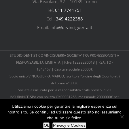
Via Beaulard, 32 – 10139 Torino
Tel.
011 7741751
Cell.
349 4222388
Email:
info@drvinciguerra.it
STUDIO DENTISTICO VINCIGUERRA SOCIETA’ TRA PROFESSIONISTI A
RESPONSABILITA’ LIMITATA | P.Iva 13233280018 | REA: TO -
1348467 | Capitale sociale 20000€
Socio unico VINCIGUERRA MARCO, iscritto all’ordine degli Odontoiatri
di Torino n° 2126
Società assicurata per la responsabilità civile presso REVO
INSURANCE SPA con polizza OX00031268, massimale 2000000€ per
sinistro, 6000000€ per anno
Utilizziamo i cookie per garantire la migliore esperienza sul
Tutti diritti riservati |
Cookies e Privacy
| © Copyright 2026 |
nostro sito. Se continui ad utilizzare questo sito noi assumiamo
Powered by
TosoLab
che tu ne sia felice.
Ok
Privacy e Cookies