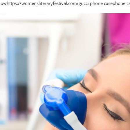
 now
https://womensliteraryfestival.com/
gucci phone case
phone ca