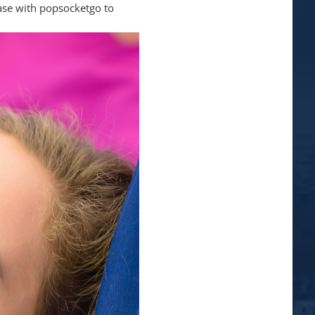
se with popsocket
go to