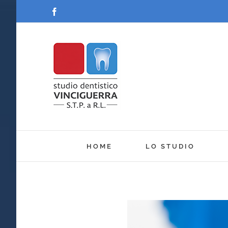
Salta
Facebook
al
contenuto
HOME
LO STUDIO
Ingrandisci
immagine