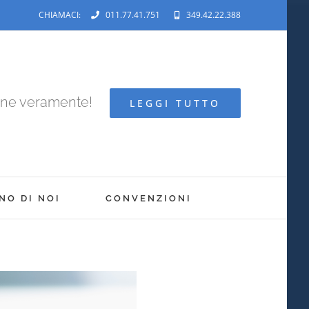
CHIAMACI:
011.77.41.751
349.42.22.388
ene veramente!
LEGGI TUTTO
NO DI NOI
CONVENZIONI