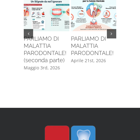
PARLIAMO DI
PARLIAMO DI
SE VUOI
MALATTIA
MALATTIA
INVECC
PARODONTALE!
PARODONTALE!
BENE, D
(seconda parte)
AVERE T
Aprile 21st, 2026
DENTI!!
Maggio 3rd, 2026
Maggio 8t