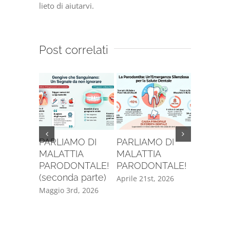
lieto di aiutarvi.
Post correlati
PARLIAMO DI
PARLIAMO DI
SE VUOI
MALATTIA
MALATTIA
INVECC
PARODONTALE!
PARODONTALE!
BENE, D
(seconda parte)
AVERE T
Aprile 21st, 2026
DENTI!!
Maggio 3rd, 2026
Maggio 8t