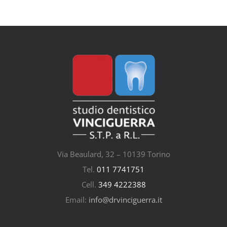
Via Beaulard, 32 – 10139 Torino
Tel.
011 7741751
Cell.
349 4222388
Email:
info@drvinciguerra.it