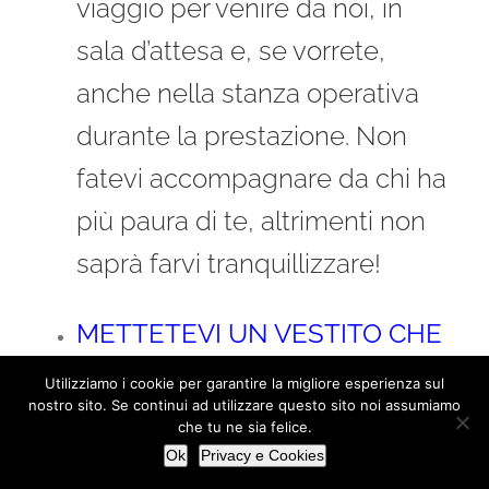
viaggio per venire da noi, in
sala d’attesa e, se vorrete,
anche nella stanza operativa
durante la prestazione. Non
fatevi accompagnare da chi ha
più paura di te, altrimenti non
saprà farvi tranquillizzare!
METTETEVI UN VESTITO CHE
VI PIACE
: indossare un abito a
Utilizziamo i cookie per garantire la migliore esperienza sul
nostro sito. Se continui ad utilizzare questo sito noi assumiamo
cui tenete, che vi dà
che tu ne sia felice.
soddisfazione indossare,
Ok
Privacy e Cookies